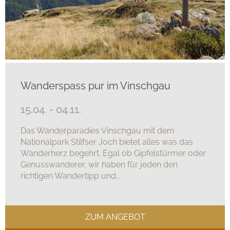
Wanderspass pur im Vinschgau
15.04. - 04.11.
Das Wanderparadies Vinschgau mit dem
Nationalpark Stilfser Joch bietet alles was das
Wanderherz begehrt. Egal ob Gipfelstürmer oder
Genusswanderer, wir haben für jeden den
richtigen Wandertipp und...
ZUM ANGEBOT