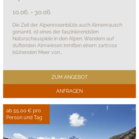
10.06. - 30.06.
Die Zeit der Alpenrosenblüte auch Almenrausch
genannt, ist eines der faszinierendsten
Naturschauspiele in den Alpen. Wandern auf
duftenden Almwiesen inmitten einem zartrosa
blühenden Meer von...
ZUM ANGEBOT
ANFRAGEN
ab 55,00 € pro
Person und Tag