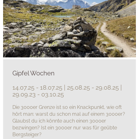
Gipfel Wochen
14.07.25 - 18.07.25 | 25.08.25 - 29.08.25 |
29.09.23 - 03.10.25
Die 3000er Grenze ist so ein Knackpunkt, wie oft
hört man: warst du schon mal auf einem 3000er?
Glaubst du ich könnte auch einen 3000er
bezwingen? Ist ein 3000er nur was für geübte
Bergsteiger?