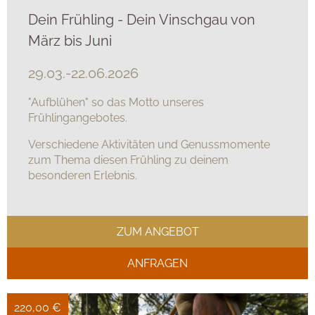
Dein Frühling - Dein Vinschgau von
März bis Juni
29.03.-22.06.2026
"Aufblühen" so das Motto unseres
Frühlingangebotes.
Verschiedene Aktivitäten und Genussmomente
zum Thema diesen Frühling zu deinem
besonderen Erlebnis.
ZUM ANGEBOT
ANFRAGEN
220,00 €