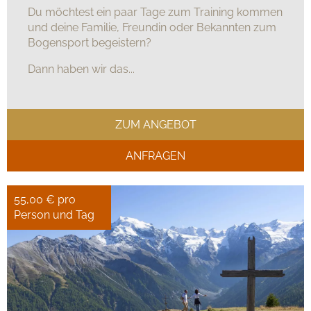
Du möchtest ein paar Tage zum Training kommen
und deine Familie, Freundin oder Bekannten zum
Bogensport begeistern?
Dann haben wir das...
ZUM ANGEBOT
ANFRAGEN
55,00 € pro
Person und Tag