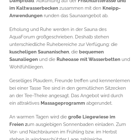
Dampfbad
. Abkühlung auf der
Frischluftterasse und
im Kaltwasserbecken
zusammen mit den
Kneipp-
Anwendungen
runden das Saunaangebot ab.
Erholung und Ruhe werden in der Sauna des
AquaForum großgeschrieben. Deshalb stehen
unterschiedliche Ruhebereiche zur Verfügung: die
kuscheligen Saunanischen
, die
bequemen
Saunaliegen
und die
Ruheoase mit Wasserbetten
und
Wohlfühlliegen.
Geselliges Plaudern, Freunde treffen und kennenlernen
bei einer Tasse Tee sind in den gemütlichen Sitzecken
an der Tee-Theke angesagt. Das Angebot wird durch
ein attraktives
Massageprogramm
abgerundet.
An warmen Tagen wird die
große Liegewiese im
Freien z
um ausgiebigen Sonnenbaden einladen. Zum
Vor- und Nachbräunen im Frühling bzw. im Herbst
stehen in windgeschützter Lage zahlreiche