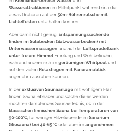
im
Kleinkinderbereich Wasser
und
Wasserattraktionen
im Mittelpunkt während sich die
etwas Größeren auf der
50m-Röhrenrutsche mit
Lichteffekten
unterhalten können.
Aber damit nicht genug:
Entspannungssuchende
finden im Solebecken (Salzwasserbecken) mit
Unterwassermassagen
und auf der
Luftsprudelbank
unter freiem Himmel
Erholung und Wohlbefinden,
während andere sich im
geräumigen Whirlpool
und
auf den vielen
Relaxliegen mit Panoramablick
angenehm ausruhen können.
In der
exklusiven Saunaanlage
mit wohligem Flair
finden Saunaliebhaber und solche die es werden
möchten dampfendes Saunaerlebnis, ob in der
klassischen finnischen Sauna bei Temperaturen von
90-100°C,
für weniger Hitzeliebende im
Sanarium
(Biosauna) bei 40-65 °C
oder aber im
angenehmen