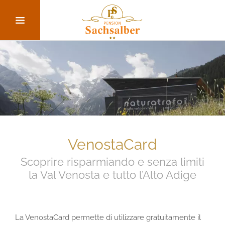
VenostaCard
Scoprire risparmiando e senza limiti
la Val Venosta e tutto l’Alto Adige
La VenostaCard permette di utilizzare gratuitamente il